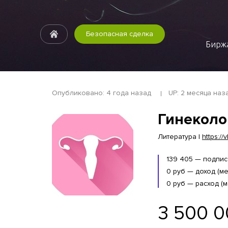
Безопасная сделка
Биржа
Опубликовано: 4 года назад
UP: 2 месяца наз
Гинеколо
Литература |
https:/
139 405 — подпи
0 руб — доход (ме
0 руб — расход (м
3 500 