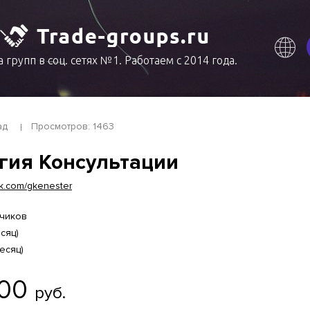
 групп в соц. сетях №1. Работаем с 2014 года.
ад
Просмотров: 1463
гия Консультации
/vk.com/gkenester
счиков
сяц)
есяц)
000
руб.