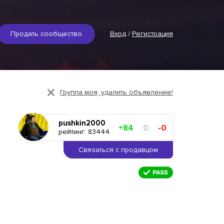
Продать сообщество
Вход
/
Регистрация
Группа моя, удалить объявление!
pushkin2000
+84
0
-0
рейтинг: 83444
Связаться с продавцом