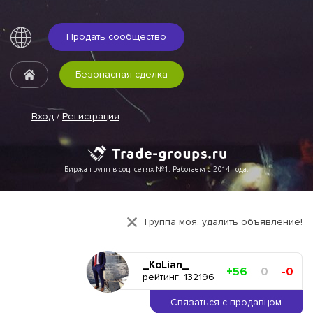
Продать сообщество
Безопасная сделка
Вход
/
Регистрация
Биржа групп в соц. сетях №1. Работаем с 2014 года.
Группа моя, удалить объявление!
_KoLian_
+56
0
-0
рейтинг: 132196
Связаться с продавцом