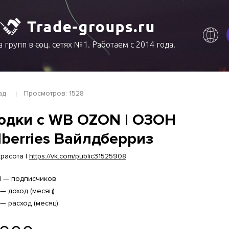
 групп в соц. сетях №1. Работаем с 2014 года.
ад
Просмотров: 1528
одки с WB OZON | ОЗОН
dberries Вайлдберриз
расота |
https://vk.com/public31525908
1 — подписчиков
 — доход (месяц)
 — расход (месяц)