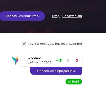
Продать сообщество
Вход
/
Регистрация
Группа моя, удалить объявление!
woohoo
+111
0
-0
рейтинг: 35360
Связаться с продавцом