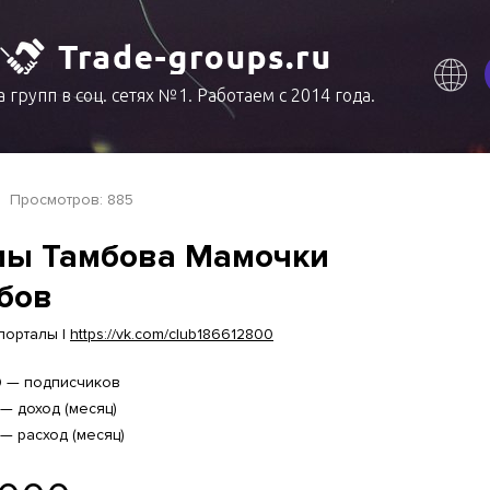
 групп в соц. сетях №1. Работаем с 2014 года.
Просмотров: 885
ы Тамбова Мамочки
бов
порталы |
https://vk.com/club186612800
0 — подписчиков
 — доход (месяц)
 — расход (месяц)