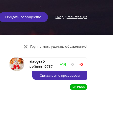
Продать сообщество
Вход
/
Регистрация
Группа моя, удалить объявление!
slavyta2
+14
0
-0
рейтинг: 6787
Связаться с продавцом