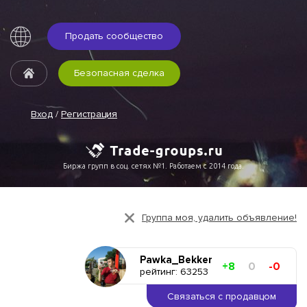
Продать сообщество
Безопасная сделка
Вход
/
Регистрация
Биржа групп в соц. сетях №1. Работаем с 2014 года.
Группа моя, удалить объявление!
Pawka_Bekker
+8
0
-0
рейтинг: 63253
Связаться с продавцом