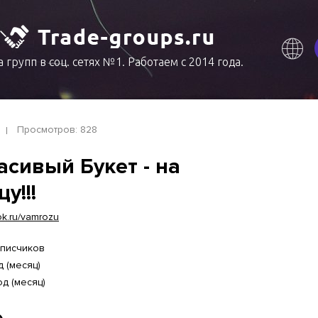
 групп в соц. сетях №1. Работаем с 2014 года.
Просмотров: 828
асивый Букет - на
у!!!
/ok.ru/vamrozu
дписчиков
д (месяц)
од (месяц)