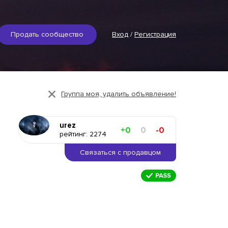
Продать сообщество
Вход
/
Регистрация
Группа моя, удалить объявление!
urez
+0
0
-0
рейтинг: 2274
Связаться с продавцом