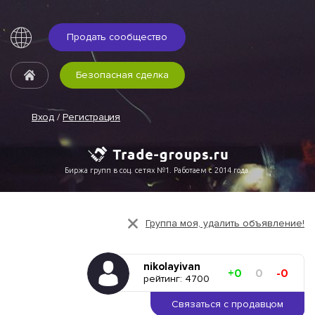
Продать сообщество
Безопасная сделка
Вход
/
Регистрация
Биржа групп в соц. сетях №1. Работаем с 2014 года.
Группа моя, удалить объявление!
nikolayivan
+0
0
-0
рейтинг: 4700
Связаться с продавцом