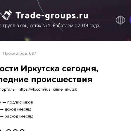
 групп в соц. сетях №1. Работаем с 2014 года.
Просмотров: 687
ости Иркутска сегодня,
ледние происшествия
порталы |
https://vk.com/rus_crime_irkutsk
7 — подписчиков
 — доход (месяц)
 — расход (месяц)