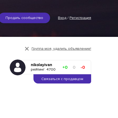
Продать сообщество
Вход
/
Регистрация
Группа моя, удалить объявление!
nikolayivan
+0
0
-0
рейтинг: 4700
Связаться с продавцом