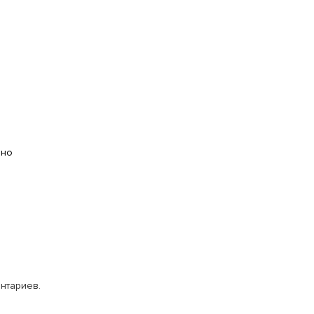
ано
нтариев.