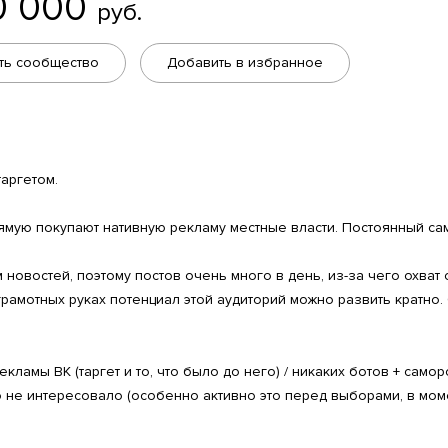
0 000
руб.
ть сообщество
Добавить в избранное
таргетом.
прямую покупают нативную рекламу местные власти. Постоянный са
 новостей, поэтому постов очень много в день, из-за чего охват 
 грамотных руках потенциал этой аудиторий можно развить кратно
кламы ВК (таргет и то, что было до него) / никаких ботов + само
о не интересовало (особенно активно это перед выборами, в моме