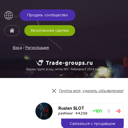
Продать сообщество
Безопасная сделка
Вход
/
Регистрация
Биржа групп в соц. сетях №1. Работаем с 2014 года.
Группа моя, удалить объявление!
Ruslan SLOT
+101
0
-0
рейтинг: 44298
Связаться с продавцом