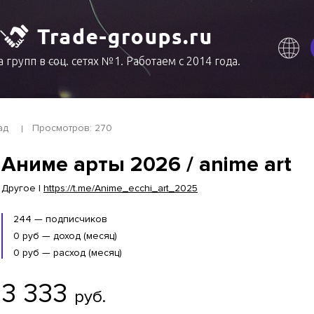
 групп в соц. сетях №1. Работаем с 2014 года.
ад
Просмотров: 270
Аниме арты 2026 / anime art
Другое |
https://t.me/Anime_ecchi_art_2025
244 — подписчиков
0 руб — доход (месяц)
0 руб — расход (месяц)
3 333
руб.