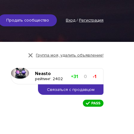
Продать сообщество
Вход
/
Регистрация
Группа моя, удалить объявление!
Neasto
+31
0
-1
рейтинг: 2402
Связаться с продавцом