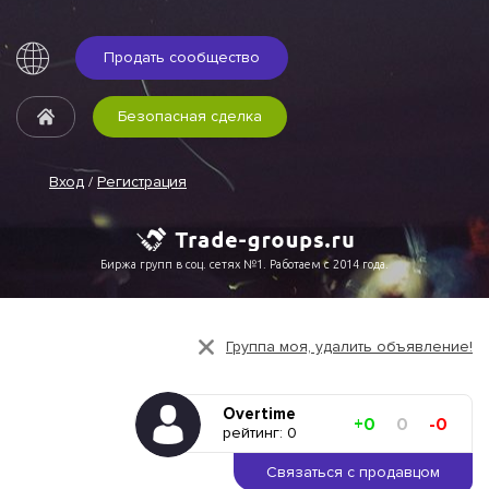
Продать сообщество
Безопасная сделка
Вход
/
Регистрация
Биржа групп в соц. сетях №1. Работаем с 2014 года.
Группа моя, удалить объявление!
Overtime
+0
0
-0
рейтинг: 0
Связаться с продавцом