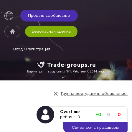
Продать сообщество
Безопасная сделка
Вход
/
Регистрация
Биржа групп в соц. сетях №1. Работаем с 2014 года.
Группа моя, удалить объявление!
Overtime
+0
0
-0
рейтинг: 0
Связаться с продавцом