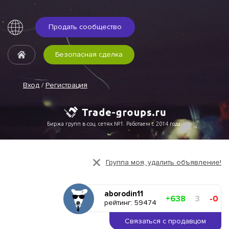
Продать сообщество
Безопасная сделка
Вход
/
Регистрация
Биржа групп в соц. сетях №1. Работаем с 2014 года.
Группа моя, удалить объявление!
aborodin11
+638
3
-0
рейтинг: 59474
Связаться с продавцом