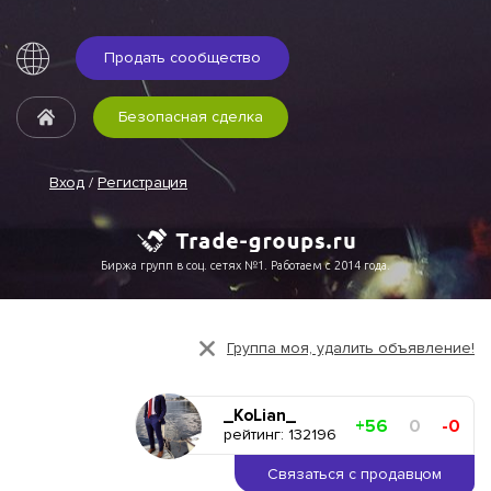
Продать сообщество
Безопасная сделка
Вход
/
Регистрация
Биржа групп в соц. сетях №1. Работаем с 2014 года.
Группа моя, удалить объявление!
_KoLian_
+56
0
-0
рейтинг: 132196
Связаться с продавцом