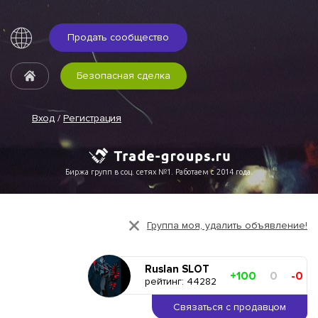
Продать сообщество
Безопасная сделка
Вход
/
Регистрация
Биржа групп в соц. сетях №1. Работаем с 2014 года.
Группа моя, удалить объявление!
Ruslan SLOT
+100
0
-0
рейтинг: 44282
Связаться с продавцом