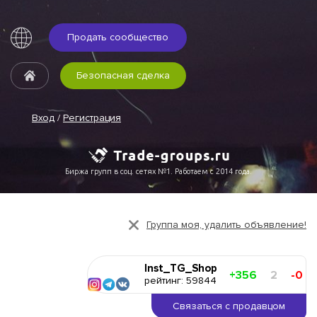
Продать сообщество
Безопасная сделка
Вход
/
Регистрация
Биржа групп в соц. сетях №1. Работаем с 2014 года.
Группа моя, удалить объявление!
Inst_TG_Shop
+356
2
-0
рейтинг: 59844
Связаться с продавцом