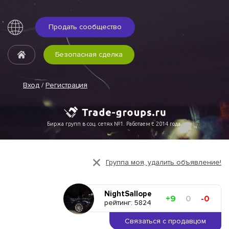
Продать сообщество
Безопасная сделка
Вход
/
Регистрация
Биржа групп в соц. сетях №1. Работаем с 2014 года.
Группа моя, удалить объявление!
NightSallope
+9
0
-0
рейтинг: 5824
Связаться с продавцом