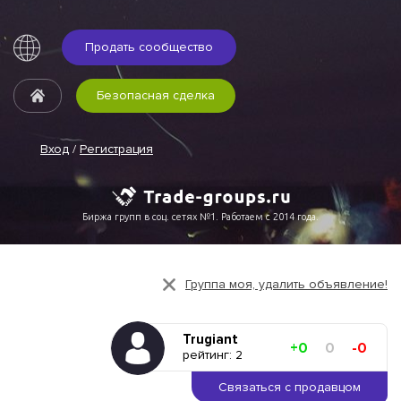
Продать сообщество
Безопасная сделка
Вход
/
Регистрация
Биржа групп в соц. сетях №1. Работаем с 2014 года.
Группа моя, удалить объявление!
Trugiant
+0
0
-0
рейтинг: 2
Связаться с продавцом