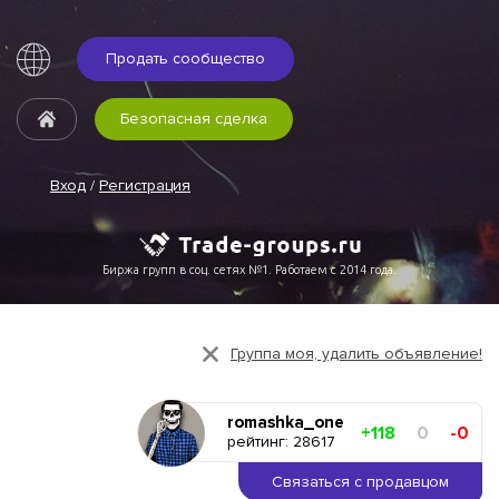
Продать сообщество
Безопасная сделка
Вход
/
Регистрация
Биржа групп в соц. сетях №1. Работаем с 2014 года.
Группа моя, удалить объявление!
romashka_one
+118
0
-0
рейтинг: 28617
Связаться с продавцом