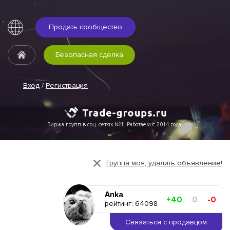
Продать сообщество
Безопасная сделка
Вход
/
Регистрация
Биржа групп в соц. сетях №1. Работаем с 2014 года.
Группа моя, удалить объявление!
Anka
+40
0
-0
рейтинг: 64098
Связаться с продавцом