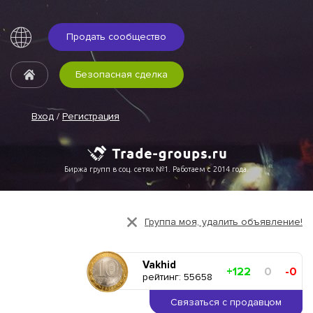
Продать сообщество
Безопасная сделка
Вход
/
Регистрация
Биржа групп в соц. сетях №1. Работаем с 2014 года.
Группа моя, удалить объявление!
Vakhid
+122
0
-0
рейтинг: 55658
Связаться с продавцом