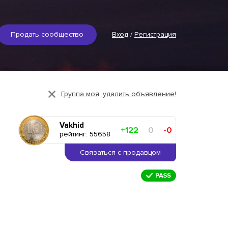
Продать сообщество
Вход
/
Регистрация
Группа моя, удалить объявление!
Vakhid
+122
0
-0
рейтинг: 55658
Связаться с продавцом