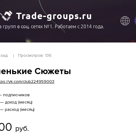
 групп в соц. сетях №1. Работаем с 2014 года.
азад
Просмотров: 136
енькие Сюжеты
tps://vk.com/club224959003
 — подписчиков
 — доход (месяц)
 — расход (месяц)
700
руб.