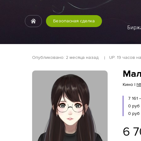
Безопасная сделка
Биржа
Опубликовано: 2 месяца назад
UP: 19 часов н
Мал
Кино |
ht
7 161
0 руб
0 руб
6 