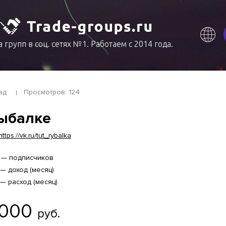
 групп в соц. сетях №1. Работаем с 2014 года.
ад
Просмотров: 124
ыбалке
https://vk.ru/tut_rybalka
1 — подписчиков
 — доход (месяц)
 — расход (месяц)
 000
руб.