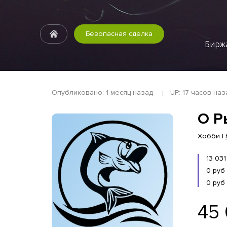
Безопасная сделка
Биржа
Опубликовано: 1 месяц назад
UP: 17 часов наз
О Р
Хобби |
13 03
0 руб
0 руб
45