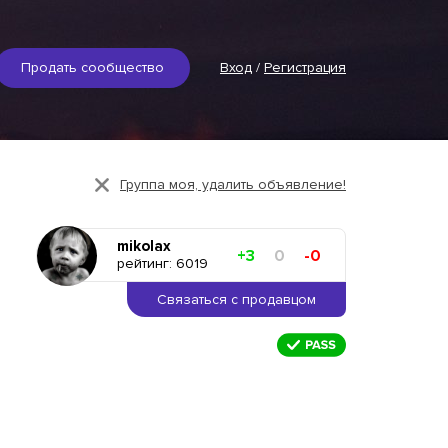
Продать сообщество
Вход
/
Регистрация
Группа моя, удалить объявление!
mikolax
+3
0
-0
рейтинг: 6019
Связаться с продавцом