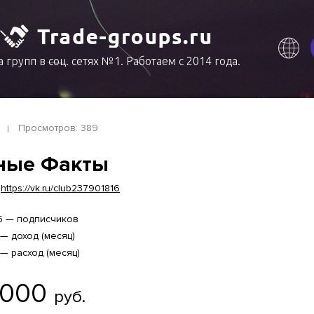
 групп в соц. сетях №1. Работаем с 2014 года.
Просмотров: 389
ные Факты
|
https://vk.ru/club237901816
5 — подписчиков
 — доход (месяц)
 — расход (месяц)
 000
руб.