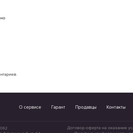
ано
нтариев.
О сервисе
Гарант
Продавцы
Контакты
Договор-оферта на оказание усл
4062