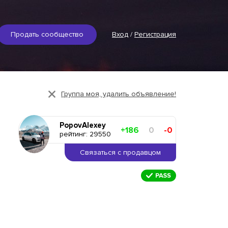
Продать сообщество
Вход
/
Регистрация
Группа моя, удалить объявление!
PopovAlexey
+186
0
-0
рейтинг: 29550
Связаться с продавцом