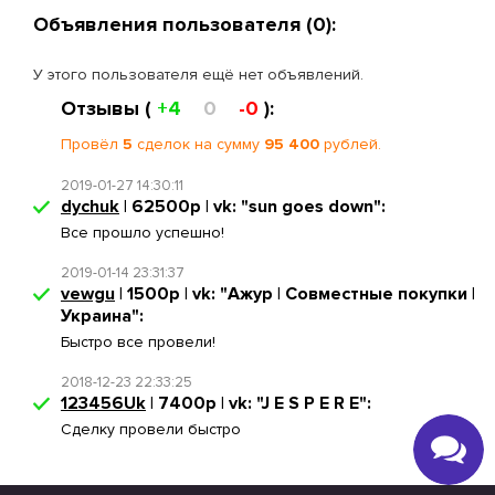
Объявления пользователя (0):
У этого пользователя ещё нет объявлений.
Отзывы (
+4
0
-0
):
Провёл
5
сделок на сумму
95 400
рублей.
2019-01-27 14:30:11
dychuk
| 62500р | vk: "sun goes down":
Все прошло успешно!
2019-01-14 23:31:37
vewgu
| 1500р | vk: "Ажур | Совместные покупки |
Украина":
Быстро все провели!
2018-12-23 22:33:25
123456Uk
| 7400р | vk: "J E S P E R E":
Сделку провели быстро