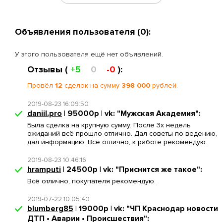
Объявления пользователя (0):
У этого пользователя ещё нет объявлений.
Отзывы (
+5
0
-0
):
Провёл
12
сделок на сумму
398 000
рублей.
2019-08-23 16:09:50
daniil.pro
| 95000р | vk: "Мужская Академия":
Была сделка на крупную сумму. После 3х недель
ожиданий всё прошло отлично. Дал советы по ведению,
дал информацию. Всё отлично, к работе рекомендую.
2019-08-23 10:46:16
hramputi
| 24500р | vk: "Приснится же такое":
Всё отлично, покупателя рекомендую.
2019-07-22 10:05:40
blumberg85
| 19000р | vk: "ЧП Краснодар новости
ДТП • Аварии • Происшествия":