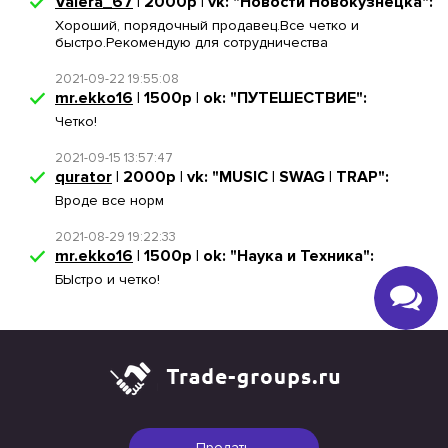
Valera_67
| 2000р | vk: "Новости Новокузнецка":
Хороший, порядочный продавец.Все четко и
быстро.Рекомендую для сотрудничества
2021-09-22 19:55:08
mr.ekko16
| 1500р | ok: "ПУТЕШЕСТВИЕ":
Четко!
2021-09-15 13:57:47
qurator
| 2000р | vk: "MUSIС | SWAG | TRAP":
Вроде все норм
2021-08-29 19:22:33
mr.ekko16
| 1500р | ok: "Наука и Техника":
БЫстро и четко!
Продать