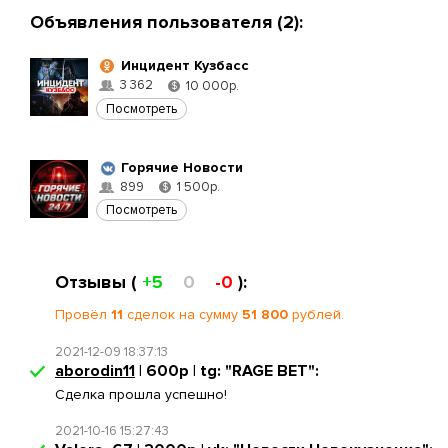
Объявления пользователя (2):
Инцидент Кузбасс
3 362
10 000р.
$
Посмотреть
Горячие Новости
899
1 500р.
$
Посмотреть
Отзывы (
+5
0
-0
):
Провёл
11
сделок на сумму
51 800
рублей.
2021-12-09 18:37:13
aborodin11
| 600р | tg: "RAGE BET":
Сделка прошла успешно!
2021-10-16 15:27:43