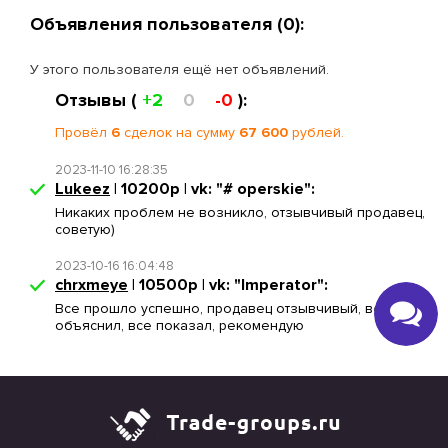
Объявления пользователя (0):
У этого пользователя ещё нет объявлений.
Отзывы (
+2
0
-0
):
Провёл
6
сделок на сумму
67 600
рублей.
2023-11-10 16:28:35
Lukeez
| 10200р | vk: "# operskie":
Никаких проблем не возникло, отзывчивый продавец,
советую)
2023-10-16 16:04:48
chrxmeye
| 10500р | vk: "Imperator":
Все прошло успешно, продавец отзывчивый, все
объяснил, все показал, рекомендую