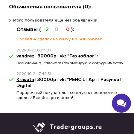
Объявления пользователя (0):
У этого пользователя ещё нет объявлений.
Отзывы (
+2
0
-0
):
Провёл
4
сделок на сумму
80 500
рублей.
2021-01-22 02:11:07
vandrez
| 30000р | vk: "Техноблог":
Все отлично, спасибо! Рекомендую к сотрудничеству
2020-10-21 17:48:51
Krasota
| 30000р | vk: "PENCIL | Aрт | Рисунки |
Digital":
Порядочный покупатель - советую к проведению
сделок! Все быстро и четко!