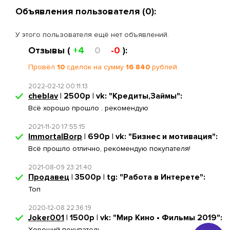
Объявления пользователя (0):
У этого пользователя ещё нет объявлений.
Отзывы (
+4
0
-0
):
Провёл
10
сделок на сумму
16 840
рублей.
2022-02-12 00:11:13
cheblav
| 2500р | vk: "Кредиты,Займы":
Всё хорошо прошло . рекомендую
2021-11-20 17:55:15
ImmortalBorp
| 690р | vk: "Бизнес и мотивация":
Всё прошло отлично, рекомендую покупателя!
2021-08-09 23:21:40
Продавeц
| 3500р | tg: "Работа в Интерете":
Топ
2020-12-08 22:36:19
Joker001
| 1500р | vk: "Мир Кино • Фильмы 2019":
Хороший покупатель