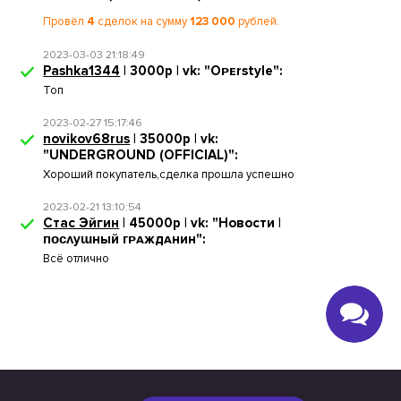
Провёл
4
сделок на сумму
123 000
рублей.
2023-03-03 21:18:49
Pashka1344
| 3000р | vk: "Oᴘᴇrstyle":
Топ
2023-02-27 15:17:46
novikov68rus
| 35000р | vk:
"UNDERGROUND (OFFICIAL)":
Хороший покупатель,сделка прошла успешно
2023-02-21 13:10:54
Стас Эйгин
| 45000р | vk: "Новости |
ᴨᴏᴄᴧуɯный ᴦᴩᴀждᴀнин":
Всё отлично