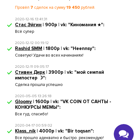
Провёл
7
сделок на сумму
19 450
рублей.
2020-12-16 13:41:31
Стас Эйгин
| 900р | vk: "Киномания ★":
Всё супер
2020-12-12 00:19:12
Rashid SMM
| 1800р | vk: "Heennsy":
Советую! Удачи во всех начинаниях!
2020-12-11 09:05:17
Стивен Дирк
| 3900р | vk: "мой семпай
импостер ☽":
Cделка прошла успешно
2020-05-05 13:26:18
Gloomy
| 1600р | vk: "VK COIN ОТ САНТЫ -
КОНКУРСЫ МЕМЫ":
Все гуд, спасибо!
2020-04-17 00:59:02
Klass_nik
| 4000р | vk: "Bir toqsan":
Все прошло адекватно и быстро. рекомендую!