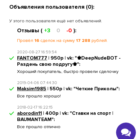
Объявления пользователя (0):
У этого пользователя ещё нет объявлений.
Отзывы (
+3
0
-0
):
Провёл
16
сделок на сумму
17 288
рублей.
2020-08-27 16:59:54
FANTOM777
| 950р | vk: "♚DeepNudeBOT -
Раздень свою подругу♚":
Хороший покупатель, быстро провели сделочку
2019-04-06 07:44:30
Maksim1985
| 550р | vk: "Четкие Приколы":
Все прошло хорошо!
2018-02-17 16:22:15
aborodin11
| 400р | vk: "Ставки на спорт |
BAUMANTEAM":
Все прошло отлично