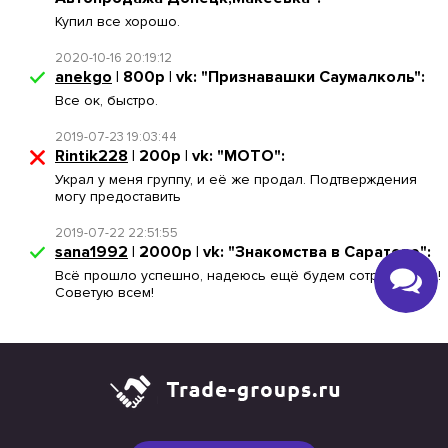
Купил все хорошо.
2020-10-16 20:19:12
anekgo
| 800р | vk: "Признавашки Саумалколь":
Все ок, быстро.
2019-07-23 19:03:44
Rintik228
| 200р | vk: "МОТО":
Украл у меня группу, и её же продал. Подтверждения
могу предоставить
2019-07-22 22:51:55
sana1992
| 2000р | vk: "Знакомства в Саратове":
Всё прошло успешно, надеюсь ещё будем сотрудничать!
Советую всем!