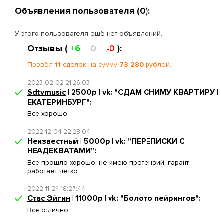
Объявления пользователя (0):
У этого пользователя ещё нет объявлений.
Отзывы (
+6
0
-0
):
Провёл
11
сделок на сумму
73 280
рублей.
2023-02-02 21:26:03
Sdtvmusic
| 2500р | vk: "СДАМ СНИМУ КВАРТИРУ |
ЕКАТЕРИНБУРГ":
Все хорошо
2022-12-04 22:28:04
Неизвестный | 5000р | vk: "ПЕРЕПИСКИ С
НЕАДЕКВАТАМИ":
Все прошло хорошо, не имею претензий, гарант
работает четко
2022-11-24 18:27:44
Стас Эйгин
| 11000р | vk: "Болото пейрингов":
Все отлично