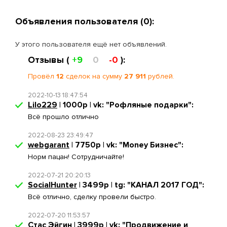
Объявления пользователя (0):
У этого пользователя ещё нет объявлений.
Отзывы (
+9
0
-0
):
Провёл
12
сделок на сумму
27 911
рублей.
2022-10-13 18:47:54
Lilo229
| 1000р | vk: "Рофляные подарки":
Всё прошло отлично
2022-08-23 23:49:47
webgarant
| 7750р | vk: "Money Бизнес":
Норм пацан! Сотрудничайте!
2022-07-21 20:20:13
SocialHunter
| 3499р | tg: "КАНАЛ 2017 ГОД":
Всё отлично, сделку провели быстро.
2022-07-20 11:53:57
Стас Эйгин
| 3999р | vk: "Продвижение и