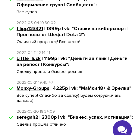
Оформление групп | Сообществ":
Всё супер
2022-05-04 10:30:02
filipp123321
| 1899р | vk: "Ставки на киберспорт |
Прогнозы от Шефа | Dota 2":
Отличный продавец! Все четко!
2022-04-11 12:14:41
Little_luck
| 1199р | vk: "Деньги за лайк | Деньги
за репост | Конкурсы":
Сделку провели быстро, респект
2022-03-21 19:45:47
Monxy-Groups
| 4225р | vk: "МаМки 18+ & Зрелки":
Все супер! Спасибо за сделку) Будем сотрудничать
дальше)
2022-03-20 18:34:09
seregah2
| 2300р | vk: "Бизнес, успех, мотивация":
Сделка прошла отлично