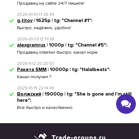
Продавец на сайте 24/7 пишите!
2026-01-10 17:25:49
g,titov
| 1625р | tg: "Channel #1":
Быстро, надёжно, удобно!
2026-01-09 12:51:38
alexgramrus
| 1000р | tg: "Channel #5":
Продавец ответил быстро, канал норм.
2025-11-12 20:20:53
Ракета SMM
| 10000р | tg: "Halalbeats":
Канал получил ?
2025-10-15 22:14:49
Волжский
| 19000р | tg: "She is gone and I’m still
here":
Все быстро и качественно