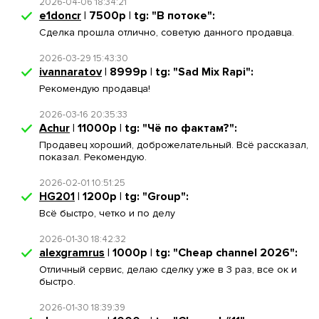
2026-04-06 18:34:21
e1doncr
| 7500р | tg: "В потоке":
Сделка прошла отлично, советую данного продавца.
2026-03-29 15:43:30
ivannaratov
| 8999р | tg: "Sad Mix Rapi":
Рекомендую продавца!
2026-03-16 20:35:33
Achur
| 11000р | tg: "Чё по фактам?":
Продавец хороший, доброжелательный. Всё рассказал,
показал. Рекомендую.
2026-02-01 10:51:25
HG201
| 1200р | tg: "Group":
Всё быстро, четко и по делу
2026-01-30 18:42:32
alexgramrus
| 1000р | tg: "Cheap channel 2026":
Отличный сервис, делаю сделку уже в 3 раз, все ок и
быстро.
2026-01-30 18:39:39