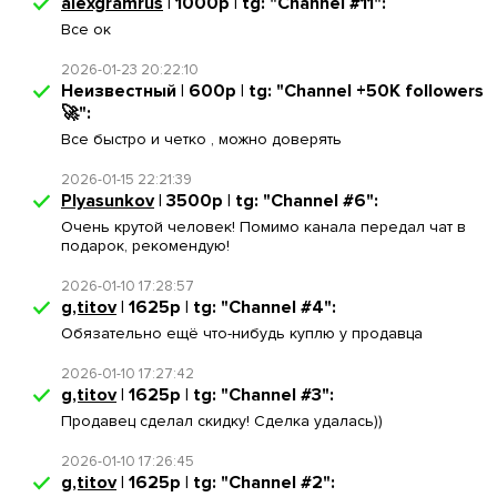
alexgramrus
| 1000р | tg: "Channel #11":
Все ок
2026-01-23 20:22:10
Неизвестный | 600р | tg: "Channel +50K followers
🚀":
Все быстро и четко , можно доверять
2026-01-15 22:21:39
Plyasunkov
| 3500р | tg: "Channel #6":
Очень крутой человек! Помимо канала передал чат в
подарок, рекомендую!
2026-01-10 17:28:57
g,titov
| 1625р | tg: "Channel #4":
Обязательно ещё что-нибудь куплю у продавца
2026-01-10 17:27:42
g,titov
| 1625р | tg: "Channel #3":
Продавец сделал скидку! Сделка удалась))
2026-01-10 17:26:45
g,titov
| 1625р | tg: "Channel #2":