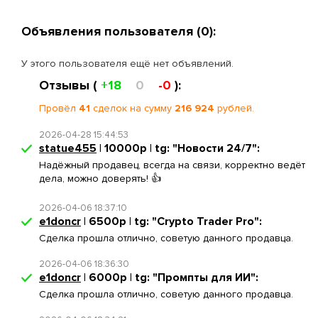
Объявления пользователя (0):
У этого пользователя ещё нет объявлений.
Отзывы (
+18
0
-0
):
Провёл
41
сделок на сумму
216 924
рублей.
2026-04-28 15:44:53
statue455
| 10000р | tg: "Новости 24/7":
Надёжный продавец, всегда на связи, корректно ведёт
дела, можно доверять! 👍
2026-04-06 18:37:10
e1doncr
| 6500р | tg: "Crypto Trader Pro":
Сделка прошла отлично, советую данного продавца.
2026-04-06 18:36:30
e1doncr
| 6000р | tg: "Промпты для ИИ":
Сделка прошла отлично, советую данного продавца.