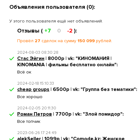
Объявления пользователя (0):
У этого пользователя ещё нет объявлений.
Отзывы (
+7
0
-2
):
Провёл
27
сделок на сумму
150 099
рублей.
2024-08-03 08:30:28
Стас Эйгин
| 8000р | vk: "КИНОМАНИЯ |
KINOMANIA | фильмы бесплатно онлайн":
Всё ок
2024-02-18 15:10:33
cheap groups
| 6500р | vk: "Группа без тематики":
Все хорошо
2024-02-05 20:11:30
Роман Петров
| 7700р | vk: "Злой помидор":
Все топчик
2023-06-26 17:24:49
alekSeller
| 1099р | vk: "Comode.kz: Женское