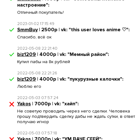
настроение":
Отличный покупатель!
2023-01-02 17:15:49
SmmBuy
| 2500р | vk: "this user loves anime ♡":
Спасибо, всё ок
2022-05-08 22:21:40
biz1209
| 4000р | vk: "Мемный район":
Купил пабы на 8к рублей
2022-05-08 22:21:26
biz1209
| 4000р | vk: "пукурузные калочки":
Люблю его
2022-05-03 07:57:24
Yakos
| 7000р | vk: "хайп":
Не советую проводить через него сделки. Человека
прошу подтвердить сделку дабы не ждать сутки, в ответ
получаю игнор
2022-05-03 07:57:18
Yakos
| 7000р | vk: "УМ ВАЧЕ СЕЕЙ":