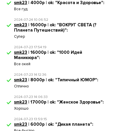
smk23
| 4000р | ok: "Красота и Здоровье":
Все гуд
2024-07-24 10:06:52
smk23
| 16000р | ok: "ВОКРУГ СВЕТА (?
Планета Путешествий)":
Супер
2024-07-23 17:54:19
smk23
| 16000р | ok: "1000 Идей
Маникюра":
Все окей
2024-07-23 14:12:36
smk23
| 8000р | ok: "Типичный ЮМОР":
Отлично
2024-07-23 14:06:33
smk23
| 17000р | ok: "Женское Здоровье":
Хорошо
2024-07-23 13:59:15
smk23
| 6000р | ok: "Дикая планета":
Все быстро