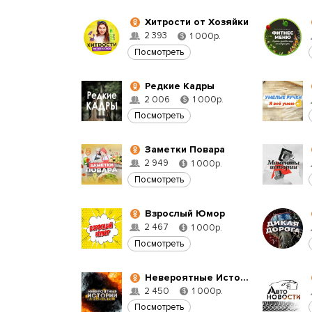
Хитрости от Хозяйки
2 393
1 000р.
$
Посмотреть
Редкие Кадры
2 006
1 000р.
$
Посмотреть
Заметки Повара
2 949
1 000р.
$
Посмотреть
Взрослый Юмор
2 467
1 000р.
$
Посмотреть
Невероятные Истории и Исторические Факты
2 450
1 000р.
$
Посмотреть