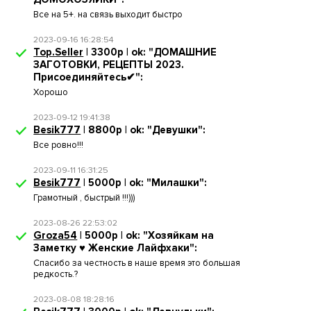
Все на 5+. на связь выходит быстро
2023-09-16 16:28:54
Top.Seller
| 3300р | ok: "ДОМАШНИЕ
ЗАГОТОВКИ, РЕЦЕПТЫ 2023.
Присоединяйтесь✔":
Хорошо
2023-09-12 19:41:38
Besik777
| 8800р | ok: "Девушки":
Все ровно!!!
2023-09-11 16:31:25
Besik777
| 5000р | ok: "Милашки":
Грамотный , быстрый !!!)))
2023-08-26 22:53:02
Groza54
| 5000р | ok: "Хозяйкам на
Заметку ♥ Женские Лайфхаки":
Спасибо за честность в наше время это большая
редкость.?
2023-08-08 18:28:16