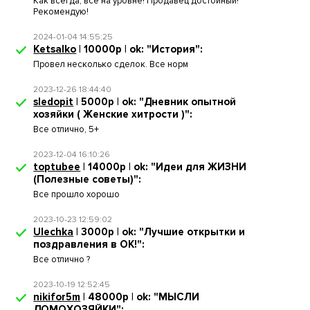
Как всегда, все на уровне! Продавец достойный!
Рекомендую!
2024-01-04 14:55:25
Ketsalko
| 10000р | ok: "История":
Провел несколько сделок. Все норм
2023-12-26 18:44:40
sledopit
| 5000р | ok: "Дневник опытной
хозяйки ( Женские хитрости )":
Все отлично, 5+
2023-12-04 16:10:26
toptubee
| 14000р | ok: "Идеи для ЖИЗНИ
(Полезные советы)":
Все прошло хорошо
2023-10-23 12:59:02
Ulechka
| 3000р | ok: "Лучшие открытки и
поздравления в ОК!":
Все отлично ?
2023-10-19 12:52:45
nikifor5m
| 48000р | ok: "МЫСЛИ
ДОМОХОЗЯЙКИ":