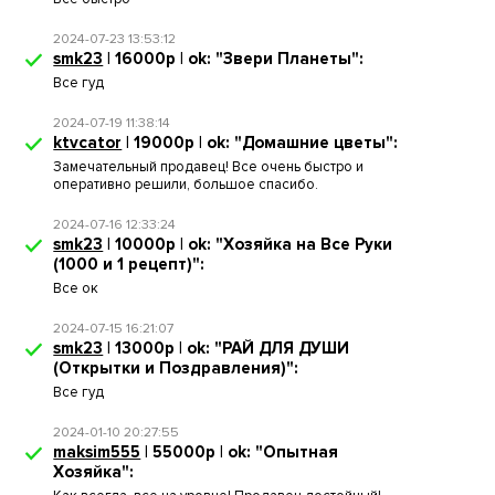
2024-07-23 13:53:12
smk23
| 16000р | ok: "Звери Планеты":
Все гуд
2024-07-19 11:38:14
ktvcator
| 19000р | ok: "Домашние цветы":
Замечательный продавец! Все очень быстро и
оперативно решили, большое спасибо.
2024-07-16 12:33:24
smk23
| 10000р | ok: "Хозяйка на Все Руки
(1000 и 1 рецепт)":
Все ок
2024-07-15 16:21:07
smk23
| 13000р | ok: "РАЙ ДЛЯ ДУШИ
(Открытки и Поздравления)":
Все гуд
2024-01-10 20:27:55
maksim555
| 55000р | ok: "Опытная
Хозяйка":