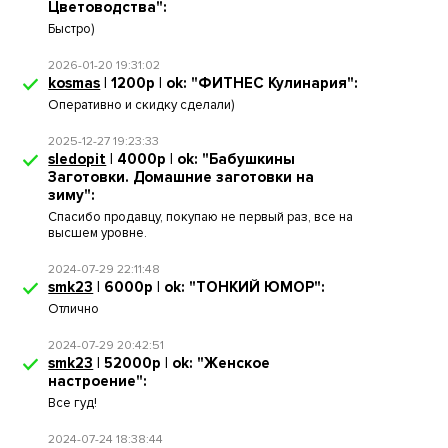
Цветоводства":
Быстро)
2026-01-20 19:31:02
kosmas
| 1200р | ok: "ФИТНЕС Кулинария":
Оперативно и скидку сделали)
2025-12-27 19:23:33
sledopit
| 4000р | ok: "Бабушкины
Заготовки. Домашние заготовки на
зиму":
Спасибо продавцу, покупаю не первый раз, все на
высшем уровне.
2024-07-29 22:11:48
smk23
| 6000р | ok: "ТОНКИЙ ЮМОР":
Отлично
2024-07-29 20:42:51
smk23
| 52000р | ok: "Женское
настроение":
Все гуд!
2024-07-24 18:38:44