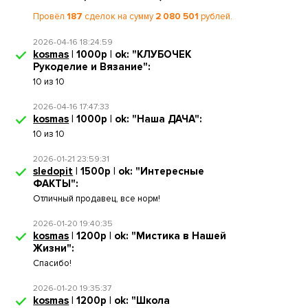
Провёл
187
сделок на сумму
2 080 501
рублей.
2026-04-16 18:24:59
kosmas
| 1000р | ok: "КЛУБОЧЕК
Рукоделие и Вязание":
10 из 10
2026-04-16 17:47:33
kosmas
| 1000р | ok: "Наша ДАЧА":
10 из 10
2026-01-21 23:59:31
sledopit
| 1500р | ok: "Интересные
ФАКТЫ":
Отличный продавец, все норм!
2026-01-20 19:40:35
kosmas
| 1200р | ok: "Мистика в Нашей
Жизни":
Спасибо!
2026-01-20 19:35:37
kosmas
| 1200р | ok: "Школа