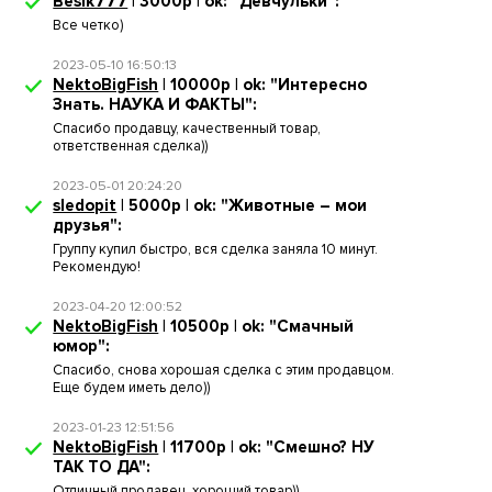
Besik777
| 3000р | ok: "Девчульки":
Все четко)
2023-05-10 16:50:13
NektoBigFish
| 10000р | ok: "Интересно
Знать. НАУКА И ФАКТЫ":
Спасибо продавцу, качественный товар,
ответственная сделка))
2023-05-01 20:24:20
sledopit
| 5000р | ok: "Животные – мои
друзья":
Группу купил быстро, вся сделка заняла 10 минут.
Рекомендую!
2023-04-20 12:00:52
NektoBigFish
| 10500р | ok: "Смачный
юмор":
Спасибо, снова хорошая сделка с этим продавцом.
Еще будем иметь дело))
2023-01-23 12:51:56
NektoBigFish
| 11700р | ok: "Смешно? НУ
ТАК ТО ДА":
Отличный продавец, хороший товар))