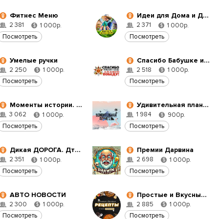
Фитнес Меню
Идеи для Дома и Дачи
2 381
2 371
1 000р.
1 000р.
$
$
Посмотреть
Посмотреть
Умелые ручки
Спасибо Бабушке и Деду за их Великую Победу
2 250
2 518
1 000р.
1 000р.
$
$
Посмотреть
Посмотреть
Моменты истории. Лучшие моменты истории
Удивительная планета
3 062
1 984
1 000р.
900р.
$
$
Посмотреть
Посмотреть
Дикая ДОРОГА. Дтп. Дтп на трассе. Новости ДТП
Премии Дарвина
2 351
2 698
1 000р.
1 000р.
$
$
Посмотреть
Посмотреть
АВТО НОВОСТИ
Простые и Вкусные Рецепты
2 300
2 885
1 000р.
1 000р.
$
$
Посмотреть
Посмотреть