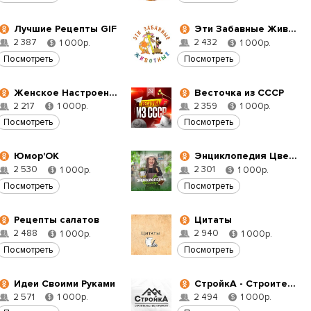
Лучшие Рецепты GIF
Эти Забавные Животные
2 387
2 432
1 000р.
1 000р.
$
$
Посмотреть
Посмотреть
Женское Настроение
Весточка из СССР
2 217
2 359
1 000р.
1 000р.
$
$
Посмотреть
Посмотреть
Юмор'ОК
Энциклопедия Цветовода
2 530
2 301
1 000р.
1 000р.
$
$
Посмотреть
Посмотреть
Рецепты салатов
Цитаты
2 488
2 940
1 000р.
1 000р.
$
$
Посмотреть
Посмотреть
Идеи Своими Руками
СтройкА - Строительство и ремонт
2 571
2 494
1 000р.
1 000р.
$
$