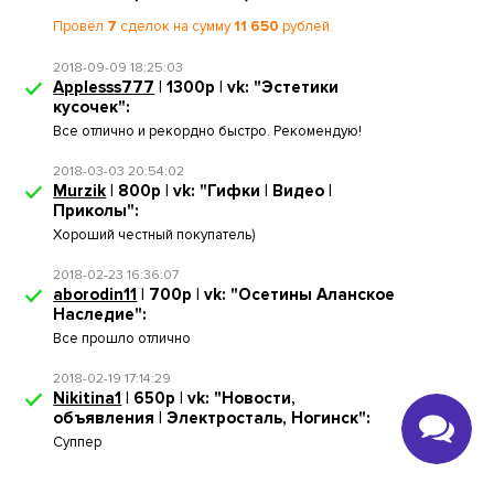
Провёл
7
сделок на сумму
11 650
рублей.
2018-09-09 18:25:03
Applesss777
| 1300р | vk: "Эстетики
кусочек":
Все отлично и рекордно быстро. Рекомендую!
2018-03-03 20:54:02
Murzik
| 800р | vk: "Гифки | Видео |
Приколы":
Хороший честный покупатель)
2018-02-23 16:36:07
aborodin11
| 700р | vk: "Осетины Аланское
Наследие":
Все прошло отлично
2018-02-19 17:14:29
Nikitina1
| 650р | vk: "Новости,
объявления | Электросталь, Ногинск":
Суппер