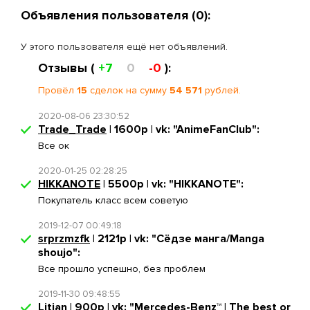
Объявления пользователя (0):
У этого пользователя ещё нет объявлений.
Отзывы (
+7
0
-0
):
Провёл
15
сделок на сумму
54 571
рублей.
2020-08-06 23:30:52
Trade_Trade
| 1600р | vk: "AnimeFanClub":
Все ок
2020-01-25 02:28:25
HIKKANOTE
| 5500р | vk: "HIKKANOTE":
Покупатель класс всем советую
2019-12-07 00:49:18
srprzmzfk
| 2121р | vk: "Сёдзе манга/Manga
shoujo":
Все прошло успешно, без проблем
2019-11-30 09:48:55
Litian
| 900р | vk: "Mercedes-Benz™ | The best or