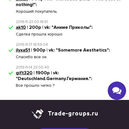
nothing!":
Хороший покупатель
2019-11-23 00:18:51
ak10
| 200р | vk: "Аниме Приколы":
Сделка прошла хорошо
2019-11-17 18:59:04
ilyxa51
| 900р | vk: "Somemore Aesthetics":
Спасибо все ок
2019-11-14 23:00:40
gift320
| 1900р | vk:
"Deutschland.Germany.Германия.":
Все прошло четко ?