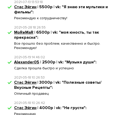
2021-07-13 13:53:18
Стас Эйгин
| 5500р | vk: "Я знаю эти мультики и
фильмы":
Рекомендую к сотрудничеству!
2021-05-28 18:26:55
MoReMaR
| 6500р | vk: "моя юность, ты так
прекрасна":
Все прошло без проблем, качественно и быстро.
Рекомендую!
2021-05-19 14:46:02
Alexander05
| 2500р | vk: "Музыка души":
Сделка прошла быстро и успешно
2021-05-18 10:26:53
Стас Эйгин
| 3000р | vk: "Полезные советы/
Вкусные Рецепты":
Отличный продавец
2021-05-18 10:26:42
Стас Эйгин
| 4000р | vk: "Не грусти":
Рекомендую