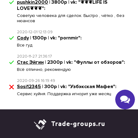
pushkin2000
| 3800р | vk: "❦❦❦LIFE IS
LOVE❦❦❦":
Советую человека для сделок. Быстро , чётко , без
нюансов
2020-12-01 12:13:09
Cody
| 1300р | vk: "pornmir":
Все гуд
2020-11-27 21:36:17
Стас Эйгин
| 2300р | vk: "Фуллы от обзоров":
Всё отлично, рекомендую
2020-09-26 16:19:49
Sosi12345
| 300р | vk: "Узбэкская Мафея":
Сервис хуйня. Поддержка игнорит уже месяц