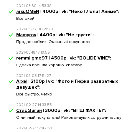
2021-03-30 14:53:38
arxuOMEN
| 4000р | vk: "Неко | Лоли | Аниме":
Все окей
2021-03-27 00:21:20
Mamyrov
| 4400р | vk: "Не грусти":
Продал паблик. Отличный покупатель!
2021-03-18 17:19:59
remmi.gmo97
| 4500р | vk: "BOLIDE VINE":
Сделка прошла хорошо. спасибо.
2021-03-08 17:51:27
Arxel
| 2100р | vk: "Фото и Гифки развратных
девушек":
Все быстро, четко
2021-02-27 14:33:55
Стас Эйгин
| 3000р | vk: "ВПШ ФАКТЫ":
Отличный покупатель! Рекомендую к сотрудничеству
2021-02-23 17:42:59