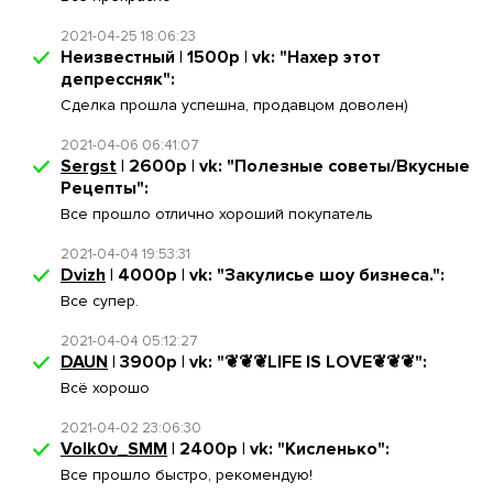
2021-04-25 18:06:23
Неизвестный | 1500р | vk: "Нахер этот
депрессняк":
Сделка прошла успешна, продавцом доволен)
2021-04-06 06:41:07
Sergst
| 2600р | vk: "Полезные советы/Вкусные
Рецепты":
Все прошло отлично хороший покупатель
2021-04-04 19:53:31
Dvizh
| 4000р | vk: "Закулисье шоу бизнеса.":
Все супер.
2021-04-04 05:12:27
DAUN
| 3900р | vk: "❦❦❦LIFE IS LOVE❦❦❦":
Всё хорошо
2021-04-02 23:06:30
Volk0v_SMM
| 2400р | vk: "Кисленько":
Все прошло быстро, рекомендую!