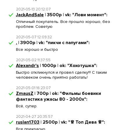
2021-05-13 20:12:07
JackAndSale
| 3500р | vk: "Лови момент":
Отличный покупатель. Все прошло хорошо, без
проблем. Советую
2021-05-07 12:09:32
.
| 3900р | vk: "пикчи с папугами":
Все хорошо и быстро
2021-05-02 11:37:55
Alexandr's
| 1000р | ok: "Хохотушка":
Быстро откликнулся и провел сделку!!! С таким
человеком очень приятно работать!
2021-05-01 16:23:07
ZmausZ
| 700р | ok: "Фильмы боевики
фантастика ужасы 80 - 2000х":
Всё, супер.
2021-04-27 20:35:57
ruslan1703
| 2500р | vk: "♕ Топ Дева ♕":
Все прекрасно