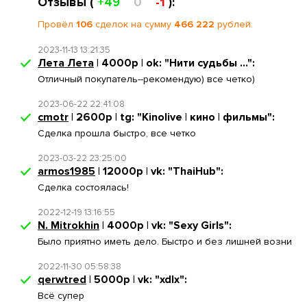
Отзывы (
+49
0
-1
):
Провёл
106
сделок на сумму
466 222
рублей.
2023-11-13 13:21:35
Лета Лета
| 4000р | ok: "Нити судьбы ...":
Отличный покупатель--рекомендую) все четко)
2023-06-22 22:41:08
cmotr
| 2600р | tg: "Kinolive | кино | фильмы":
Сделка прошла быстро, все четко
2023-03-22 23:25:00
armos1985
| 12000р | vk: "ThaiHub":
Сделка состоялась!
2022-12-19 13:16:55
N. Mitrokhin
| 4000р | vk: "Sexy Girls":
Было приятно иметь дело. Быстро и без лишней возни
2022-11-30 05:58:38
qerwtred
| 5000р | vk: "xdlx":
Всё супер