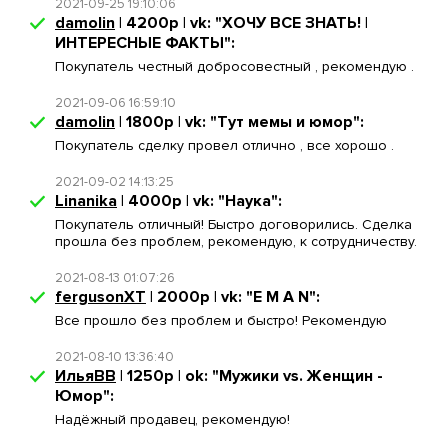
2021-09-25 19:10:06
damolin
| 4200р | vk: "ХОЧУ ВСЕ ЗНАТЬ! |
ИНТЕРЕСНЫЕ ФАКТЫ":
Покупатель честный добросовестный , рекомендую .
2021-09-06 16:59:10
damolin
| 1800р | vk: "Тут мемы и юмор":
Покупатель сделку провел отлично , все хорошо .
2021-09-02 14:13:25
Linanika
| 4000р | vk: "Наука":
Покупатель отличный! Быстро договорились. Сделка
прошла без проблем, рекомендую, к сотрудничеству.
2021-08-13 01:07:26
fergusonXT
| 2000р | vk: "E M A N":
Все прошло без проблем и быстро! Рекомендую
2021-08-10 13:36:40
ИльяВВ
| 1250р | ok: "Мужики vs. Женщин -
Юмор":
Надёжный продавец, рекомендую!