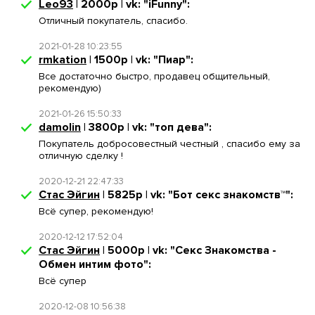
Leo93
| 2000р | vk: "iFunny":
Отличный покупатель, спасибо.
2021-01-28 10:23:55
rmkation
| 1500р | vk: "Пиар":
Все достаточно быстро, продавец общительный,
рекомендую)
2021-01-26 15:50:33
damolin
| 3800р | vk: "топ дева":
Покупатель добросовестный честный , спасибо ему за
отличную сделку !
2020-12-21 22:47:33
Стас Эйгин
| 5825р | vk: "Бот секс знакомств™":
Всё супер, рекомендую!
2020-12-12 17:52:04
Стас Эйгин
| 5000р | vk: "Секс Знакомства -
Обмен интим фото":
Всё супер
2020-12-08 10:56:38