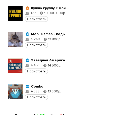
Куплю группу с монетизацией до 10к подписчиков
177
10 000 000р.
$
Посмотреть
MobilGames - коды для игр
4 269
13 800р.
$
Посмотреть
Звёздная Америка
4 453
14 500р.
$
Посмотреть
Combo
4 388
13 600р.
$
Посмотреть