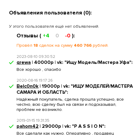
Объявления пользователя (0):
У этого пользователя ещё нет объявлений.
Отзывы (
+4
0
-0
):
Провёл
18
сделок на сумму
460 766
рублей.
2023-08-10 09:30:52
qrewa
| 40000р | vk: "Ищу Модель/Мастера Уфа":
Все хорошо , спасибо
2020-08-16 19:17:26
Belc0n0k
| 19000р | vk: "ИЩУ МОДЕЛЕЙ/МАСТЕРА
САМАРА И ОБЛАСТЬ":
Надёжный покупатель, сделка прошла успешно, все
честно, всю сделку был на связи и подсказывал,
проблем не возникло.
2019-01-15 19:31:35
pahom42
| 29000р | vk: "P A S S I O N":
Все сделали как нужно. Оперативно , продавец