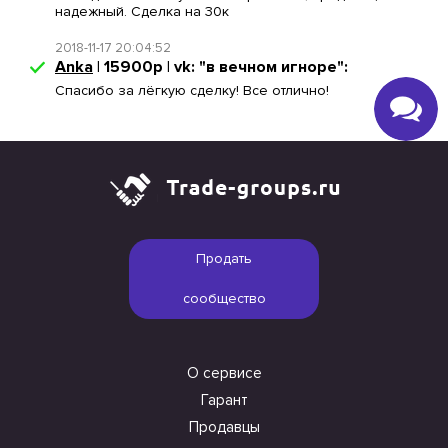
надежный. Сделка на 30к
2018-11-17 20:04:52
Anka
| 15900р | vk: "в вечном игноре":
Спасибо за лёгкую сделку! Все отлично!
Продать
сообщество
О сервисе
Гарант
Продавцы