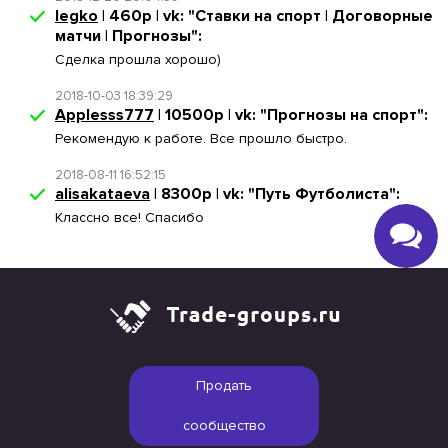
legko
| 460р | vk: "Ставки на спорт | Договорные
матчи | Прогнозы":
Сделка прошла хорошо)
2018-10-03 18:39:29
Applesss777
| 10500р | vk: "Прогнозы на спорт":
Рекомендую к работе. Все прошло быстро.
2018-08-11 16:52:15
alisakataeva
| 8300р | vk: "Путь Футболиста":
Классно все! Спасибо
Продать
сообщество