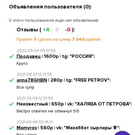
Объявления пользователя (0):
У этого пользователя ещё нет объявлений.
Отзывы (
+4
0
-0
):
Провёл
7
сделок на сумму
7 340
рублей.
2022-06-04 09:01:56
Продавeц
| 1600р | tg: "РОССИЯ":
Круто
2021-08-23 12:31:55
anna78GHBN
| 280р | tg: "FREE PETROV":
Все супр
2021-03-08 12:33:56
Неизвестный | 650р | vk: "ХАЛЯВА ОТ ПЕТРОВА":
Бистро ответил не обманул 5\5
2021-03-08 00:16:31
Mamyrov
| 560р | vk: "Махаббат сырлары ♕":
Все четко