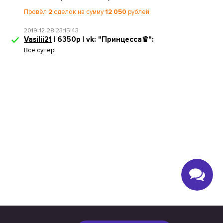
Провёл
2
сделок на сумму
12 050
рублей.
2019-12-28 23:15:43
Vasilii21
| 6350р | vk: "Принцесса♛":
Все супер!