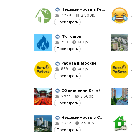
Недвижимость в Геленджике
2 574
2 500р.
$
Посмотреть
Фотошоп
759
600р.
$
Посмотреть
Работа в Москве
869
800р.
$
Посмотреть
Объявления Китай
3 963
2 500р.
$
Посмотреть
Недвижимость в Сочи |Сдам|Снять|Квартиру
2 732
2 500р.
$
Посмотреть