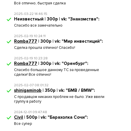
Всё отлично, быстрая сделка
2025-03-22 14:46:15
Неизвестный | 300р | vk: "Знакомства":
Спасибо все замечательно
2025-02-19 10:24:11
Romba777
| 300р | vk: "Мир инвестиций":
Сделка прошла отлично! Спасибо!
2025-02-19 10:23:28
Romba777
| 300р | vk: "Оренбург":
Спасибо большое данному ТС за проведенные
сделки! Все отлично!
2025-02-07 08:01:32
shinigaminob
| 350р | vk: "БМВ / BMW":
С продавцом никаких проблем не было. Уже ввели
группу в работу
2024-12-01 09:47:48
Civil
| 500р | vk: "Барахолка Сочи":
Все супер