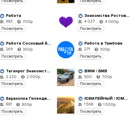
Посмотреть
Посмотреть
Работа
Знакомства Ростов-на-Дону
983
4 027
700р.
4 000р.
$
$
Посмотреть
Посмотреть
Работа Сосновый Бор
Работа в Тамбове
269
271
300р.
300р.
$
$
Посмотреть
Посмотреть
Таганрог Знакомства
BMW | БМВ
2 220
900
2 000р.
700р.
$
$
Посмотреть
Посмотреть
Барахолка Геленджик
ЮБИЛЕЙНЫЙ | ЮМР | Краснодар
881
1 568
800р.
1 500р.
$
$
Посмотреть
Посмотреть