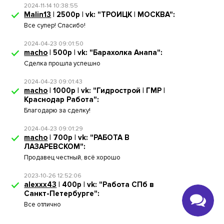
2024-11-14 10:38:55
Malin13
| 2500р | vk: "ТРОИЦК | МОСКВА":
Все супер! Спасибо!
2024-04-23 09:01:50
macho
| 500р | vk: "Барахолка Анапа":
Сделка прошла успешно
2024-04-23 09:01:43
macho
| 1000р | vk: "Гидрострой | ГМР |
Краснодар Работа":
Благодарю за сделку!
2024-04-23 09:01:29
macho
| 700р | vk: "РАБОТА В
ЛАЗАРЕВСКОМ":
Продавец честный, всё хорошо
2023-10-26 12:52:06
alexxx43
| 400р | vk: "Работа СПб в
Санкт-Петербурге":
Все отлично