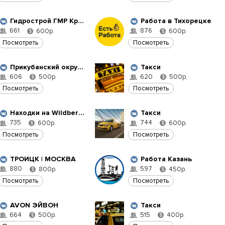
Гидрострой ГМР Краснодар
Работа в Тихорецке
661
876
600р.
600р.
$
$
Посмотреть
Посмотреть
Прикубанский округ Краснодар
Такси
606
620
500р.
500р.
$
$
Посмотреть
Посмотреть
Находки на Wildberries
Такси
735
744
600р.
600р.
$
$
Посмотреть
Посмотреть
ТРОИЦК | МОСКВА
Работа Казань
880
597
800р.
450р.
$
$
Посмотреть
Посмотреть
AVON ЭЙВОН
Такси
664
515
500р.
400р.
$
$