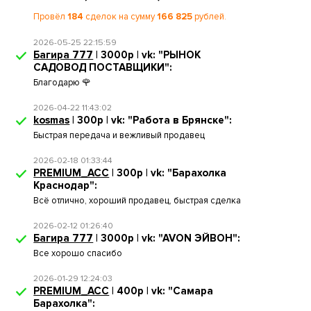
Провёл
184
сделок на сумму
166 825
рублей.
2026-05-25 22:15:59
Багира 777
| 3000р | vk: "РЫНОК
САДОВОД ПОСТАВЩИКИ":
Благодарю 🌹
2026-04-22 11:43:02
kosmas
| 300р | vk: "Работа в Брянске":
Быстрая передача и вежливый продавец
2026-02-18 01:33:44
PREMIUM_ACC
| 300р | vk: "Барахолка
Краснодар":
Всё отлично, хороший продавец, быстрая сделка
2026-02-12 01:26:40
Багира 777
| 3000р | vk: "AVON ЭЙВОН":
Все хорошо спасибо
2026-01-29 12:24:03
PREMIUM_ACC
| 400р | vk: "Самара
Барахолка":