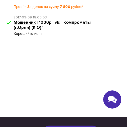
Провёл
3
сделок на сумму
7 800
рублей.
2017-09-09 18:00:53
Мошенник
| 1000р | vk: "Компроматы
(г.Орла) (К.О)":
Хороший клиент