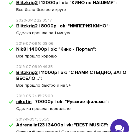
Blitzkrig2
| 12000р | ok: "КИНО по НАШЕМУ":
Все было быстро и круто
2020-01-12 22:05:17
Blitzkrig2
| 8000р | ok: "ИМПЕРИЯ КИНО":
Сделка прошла за 1 минуту.
2019-07-09 16:08:06
Nik8
| 14000р | ok: "Кино - Портал":
Все прошло хорошо
2019-07-08 10:49:35
Blitzkrig2
| 11000р | ok: "С НАМИ СТЫДНО, ЗАТО
ВЕСЕЛО...":
Все прошло быстро и на 5+
2019-05-24 15:25:00
nikotin
| 70000р | ok: "Русские фильмы":
Сделка прошла нормально
2017-11-09 13:35:59
Adrenalin123
| 3400р | vk: "BEST MUSIC!":
Отличный покупатель! Сделка прошла без проблем