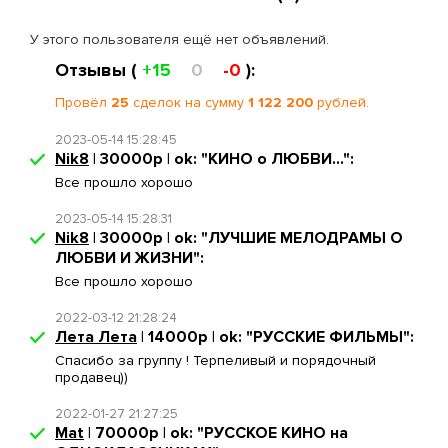
У этого пользователя ещё нет объявлений.
Отзывы (
+15
0
-0
):
Провёл
25
сделок на сумму
1 122 200
рублей.
2023-05-14 15:28:45
Nik8
| 30000р | ok: "КИНО о ЛЮБВИ...":
Все прошло хорошо
2023-05-14 15:28:31
Nik8
| 30000р | ok: "ЛУЧШИЕ МЕЛОДРАМЫ О
ЛЮБВИ И ЖИЗНИ":
Все прошло хорошо
2022-03-12 21:28:24
Лета Лета
| 14000р | ok: "РУССКИЕ ФИЛЬМЫ":
Спасибо за группу ! Терпеливый и порядочный
продавец))
2022-01-27 21:27:25
Mat
| 70000р | ok: "РУССКОЕ КИНО на