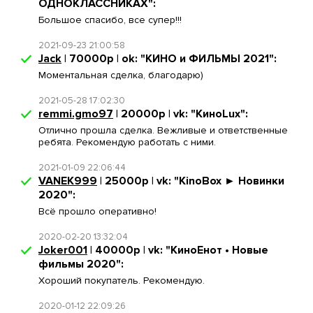
ОДНОКЛАССНИКАХ":
Большое спасибо, все супер!!!
2021-09-23 21:00:58
Jack
| 70000р | ok: "КИНО и ФИЛЬМЫ 2021":
Моментальная сделка, благодарю)
2021-05-28 17:02:30
remmi.gmo97
| 20000р | vk: "КиноLux":
Отлично прошла сделка. Вежливые и ответственные
ребята. Рекомендую работать с ними.
2021-01-09 22:06:44
VANEK999
| 25000р | vk: "KinoBox ► Новинки
2020":
Всё прошло оперативно!
2020-02-20 13:32:04
Joker001
| 40000р | vk: "КиноЕнот • Новые
фильмы 2020":
Хороший покупатель. Рекомендую.
2020-01-12 22:09:26