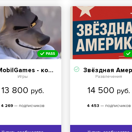
obilGames - коды для игр
Звёздная Амери
Игры
Развлечения
13 800
14 500
руб.
руб.
4 269
— подписчиков
4 453
— подписчиков