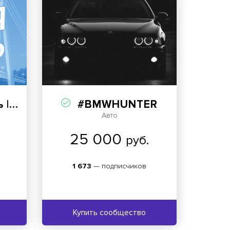
сти
#BMWHUNTER
Авто
25 000
руб.
1 673
— подписчиков
Купить сообщество