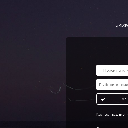
Биржа
Тол
Кол-во подписч