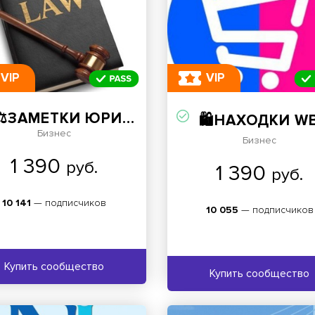
VIP
VIP
⚖️ЗАМЕТКИ ЮРИСТА⚖️
🛍НАХОДКИ WB OZON
Бизнес
Бизнес
1 390
руб.
1 390
руб.
10 141
— подписчиков
10 055
— подписчиков
Купить сообщество
Купить сообщество