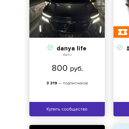
danya life
Авто
800
руб.
3 319
— подписчиков
Купить сообщество