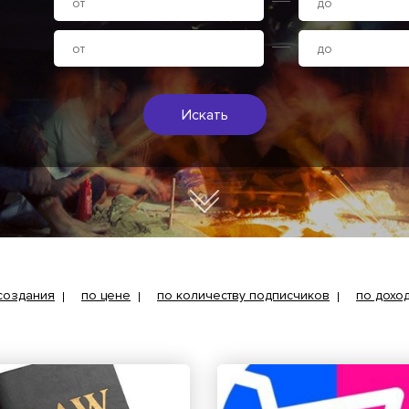
Искать
 создания
по цене
по количеству подписчиков
по дохо