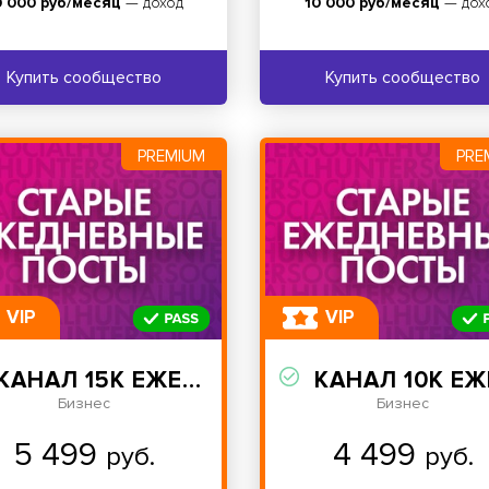
0 000 руб/месяц
— доход
10 000 руб/месяц
— дох
Купить сообщество
Купить сообщество
PREMIUM
PRE
VIP
VIP
КАНАЛ 15К ЕЖЕДНЕВНЫЕ ПОСТЫ
КАНАЛ 10К ЕЖЕДНЕВНЫЕ ПОС
Бизнес
Бизнес
5 499
4 499
руб.
руб.